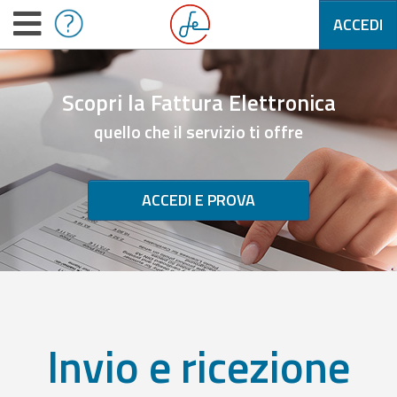
ACCEDI
Scopri la Fattura Elettronica
quello che il servizio ti offre
ACCEDI E PROVA
Invio e ricezione