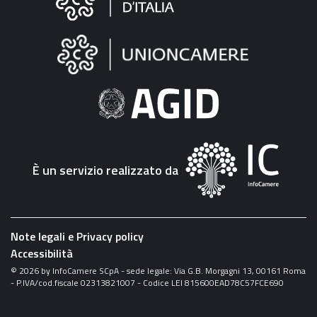
sul
sito
"Fattura
Elettronica"
È un servizio realizzato da
Note legali e Privacy policy
Accessibilità
©
2026
by InfoCamere SCpA - sede legale: Via G.B. Morgagni 13, 00161 Roma
- P.IVA/cod.fiscale 02313821007 - Codice LEI 815600EAD78C57FCE690