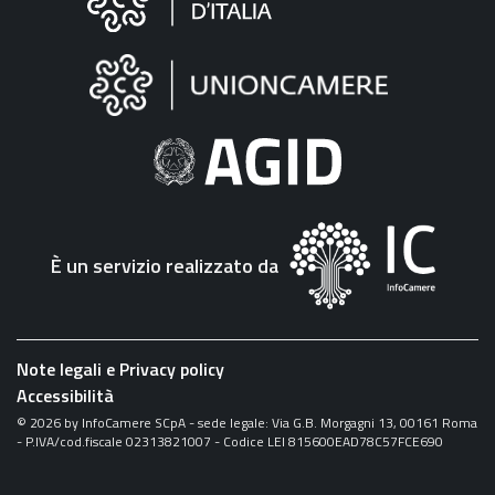
sul
sito
"Fattura
Elettronica"
È un servizio realizzato da
Note legali e Privacy policy
Accessibilità
©
2026
by InfoCamere SCpA - sede legale: Via G.B. Morgagni 13, 00161 Roma
- P.IVA/cod.fiscale 02313821007 - Codice LEI 815600EAD78C57FCE690