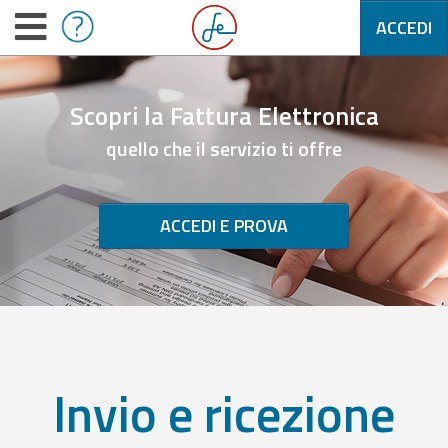
ACCEDI
Scopri la Fattura Elettronica
quello che il servizio ti offre
ACCEDI E PROVA
Invio e ricezione