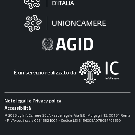
sul
sito
"Fattura
Elettronica"
È un servizio realizzato da
Note legali e Privacy policy
Accessibilità
©
2026
by InfoCamere SCpA - sede legale: Via G.B. Morgagni 13, 00161 Roma
- P.IVA/cod.fiscale 02313821007 - Codice LEI 815600EAD78C57FCE690