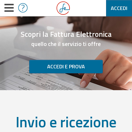
ACCEDI
Scopri la Fattura Elettronica
quello che il servizio ti offre
ACCEDI E PROVA
Invio e ricezione