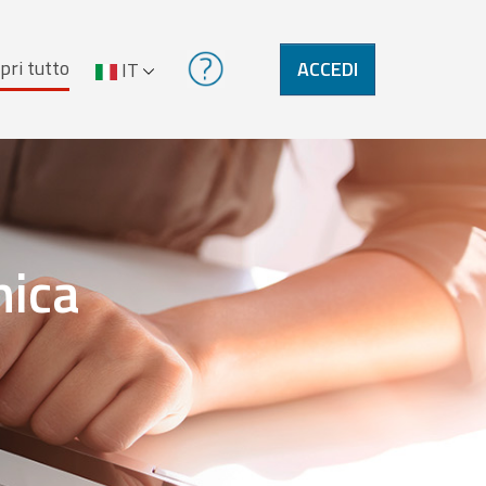
pri tutto
ACCEDI
IT
nica