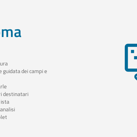
oma
tura
e guidata dei campi e
arle
i destinatari
lista
 analisi
blet