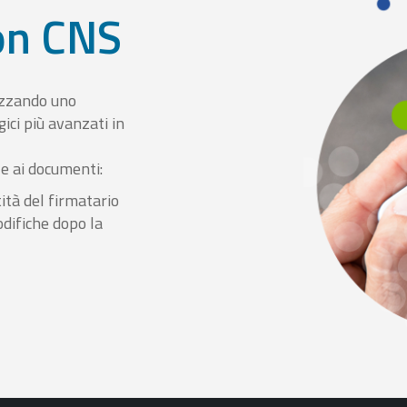
con CNS
izzando uno
ici più avanzati in
le ai documenti:
ità del firmatario
odifiche dopo la