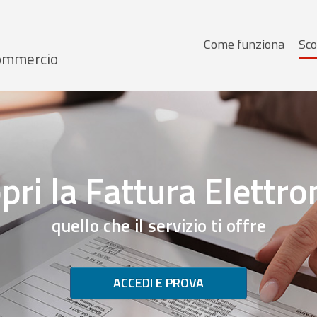
Menu
Come funziona
Sco
 Commercio
principale
pri la Fattura Elettro
quello che il servizio ti offre
ACCEDI E PROVA