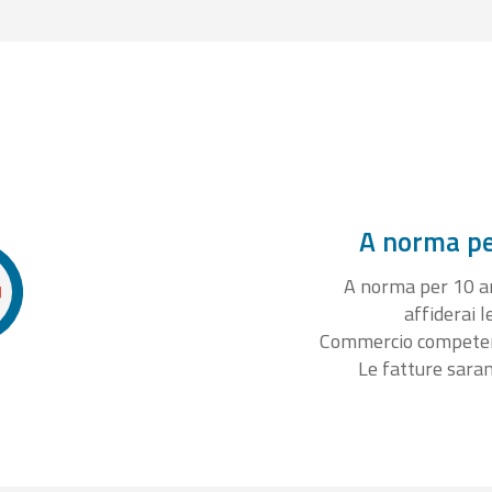
A norma per
A norma per 10 ann
affiderai l
Commercio competente
Le fatture sara