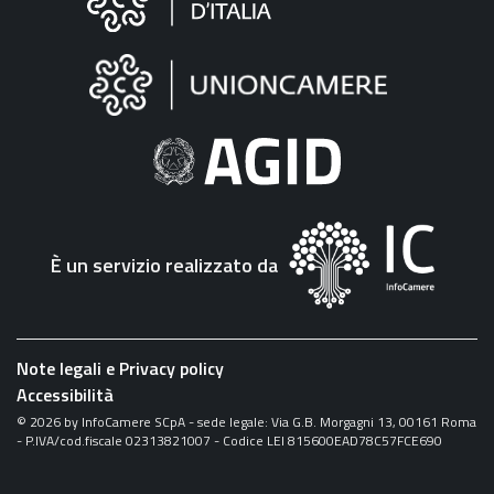
sul
sito
"Fattura
Elettronica"
È un servizio realizzato da
Note legali e Privacy policy
Accessibilità
©
2026
by InfoCamere SCpA - sede legale: Via G.B. Morgagni 13, 00161 Roma
- P.IVA/cod.fiscale 02313821007 - Codice LEI 815600EAD78C57FCE690