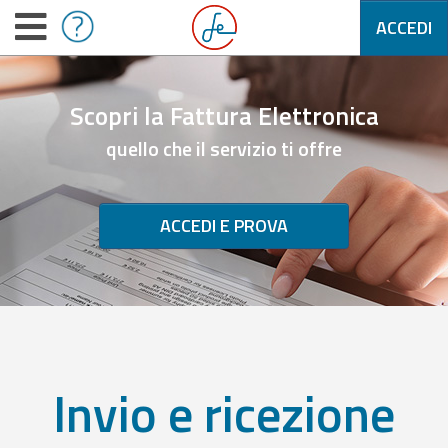
ACCEDI
Scopri la Fattura Elettronica
quello che il servizio ti offre
ACCEDI E PROVA
Invio e ricezione