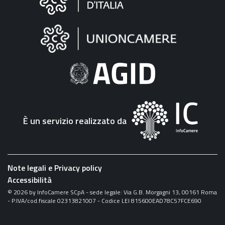
sul
sito
"Fattura
Elettronica"
È un servizio realizzato da
Note legali e Privacy policy
Accessibilità
©
2026
by InfoCamere SCpA - sede legale: Via G.B. Morgagni 13, 00161 Roma
- P.IVA/cod.fiscale 02313821007 - Codice LEI 815600EAD78C57FCE690