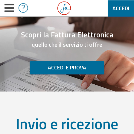
ACCEDI
Scopri la Fattura Elettronica
quello che il servizio ti offre
ACCEDI E PROVA
Invio e ricezione