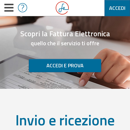
ACCEDI
Scopri la Fattura Elettronica
quello che il servizio ti offre
ACCEDI E PROVA
Invio e ricezione