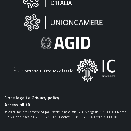
sul
sito
"Fattura
Elettronica"
È un servizio realizzato da
Note legali e Privacy policy
Accessibilità
©
2026
by InfoCamere SCpA - sede legale: Via G.B. Morgagni 13, 00161 Roma
- P.IVA/cod.fiscale 02313821007 - Codice LEI 815600EAD78C57FCE690