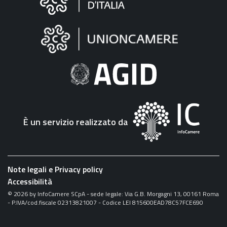
sul
sito
"Fattura
Elettronica"
È un servizio realizzato da
Note legali e Privacy policy
Accessibilità
©
2026
by InfoCamere SCpA - sede legale: Via G.B. Morgagni 13, 00161 Roma
- P.IVA/cod.fiscale 02313821007 - Codice LEI 815600EAD78C57FCE690