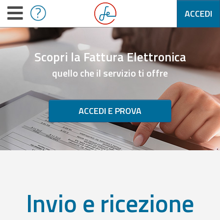
ACCEDI
Scopri la Fattura Elettronica
quello che il servizio ti offre
ACCEDI E PROVA
Invio e ricezione