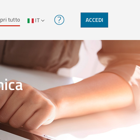
pri tutto
ACCEDI
IT
nica