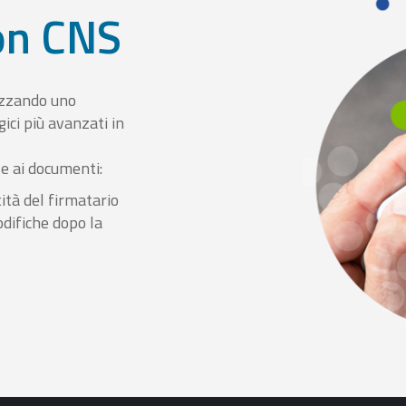
con CNS
izzando uno
ici più avanzati in
le ai documenti:
ità del firmatario
odifiche dopo la