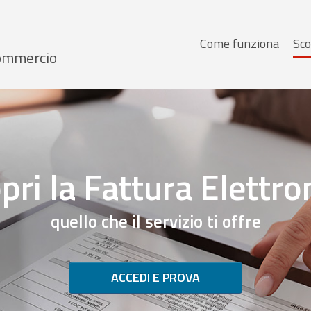
Menu
Come funziona
Sco
 Commercio
principale
pri la Fattura Elettro
quello che il servizio ti offre
ACCEDI E PROVA