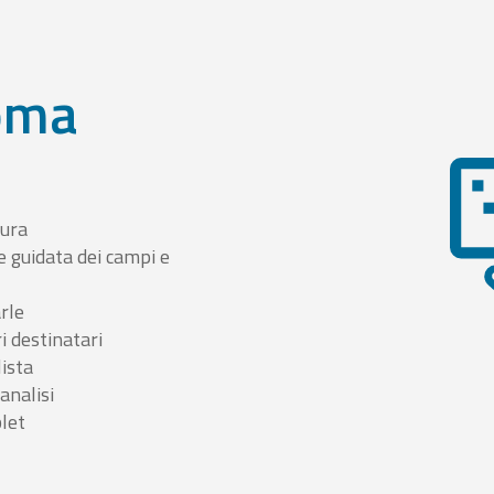
oma
tura
e guidata dei campi e
arle
i destinatari
lista
 analisi
blet