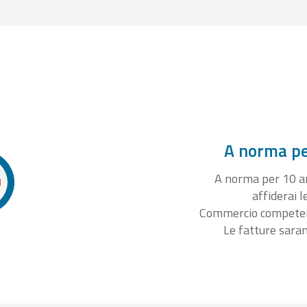
A norma per
A norma per 10 ann
affiderai l
Commercio competente
Le fatture sara