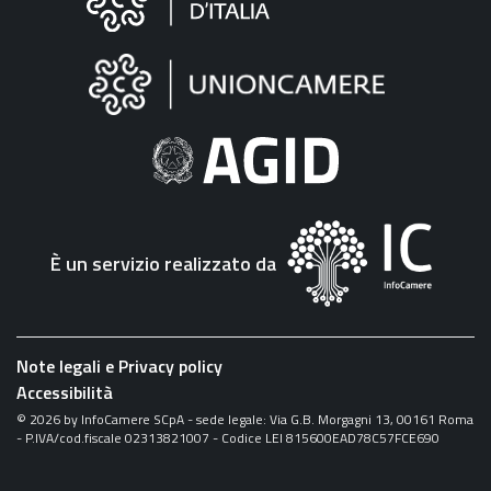
sul
sito
"Fattura
Elettronica"
È un servizio realizzato da
Note legali e Privacy policy
Accessibilità
©
2026
by InfoCamere SCpA - sede legale: Via G.B. Morgagni 13, 00161 Roma
- P.IVA/cod.fiscale 02313821007 - Codice LEI 815600EAD78C57FCE690