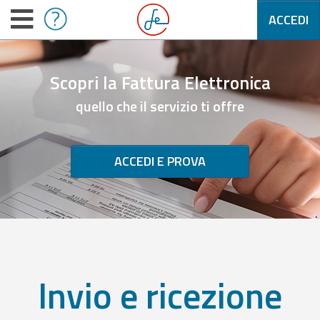
ACCEDI
Scopri la Fattura Elettronica
quello che il servizio ti offre
ACCEDI E PROVA
Invio e ricezione