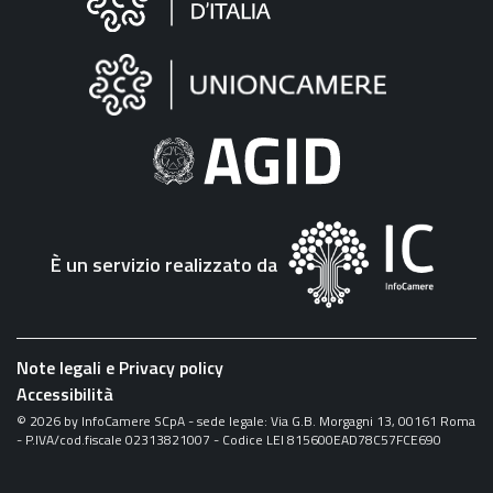
sul
sito
"Fattura
Elettronica"
È un servizio realizzato da
Note legali e Privacy policy
Accessibilità
©
2026
by InfoCamere SCpA - sede legale: Via G.B. Morgagni 13, 00161 Roma
- P.IVA/cod.fiscale 02313821007 - Codice LEI 815600EAD78C57FCE690