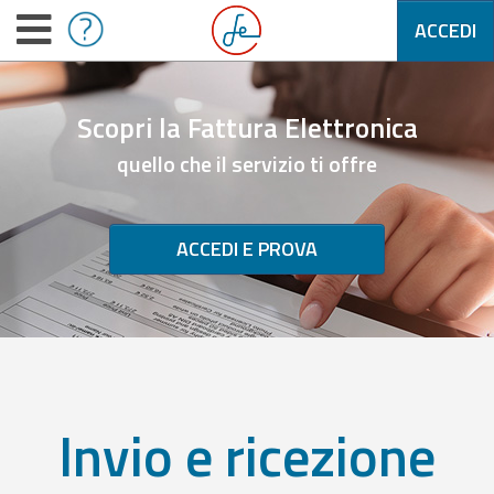
ACCEDI
Scopri la Fattura Elettronica
quello che il servizio ti offre
ACCEDI E PROVA
Invio e ricezione