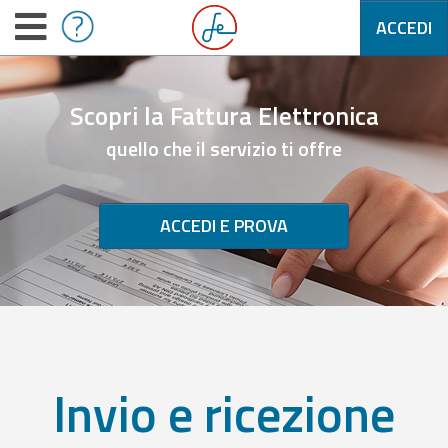
ACCEDI
Scopri la Fattura Elettronica
quello che il servizio ti offre
ACCEDI E PROVA
Invio e ricezione