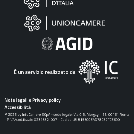
sul
sito
"Fattura
Elettronica"
È un servizio realizzato da
Note legali e Privacy policy
Accessibilità
©
2026
by InfoCamere SCpA - sede legale: Via G.B. Morgagni 13, 00161 Roma
- P.IVA/cod.fiscale 02313821007 - Codice LEI 815600EAD78C57FCE690