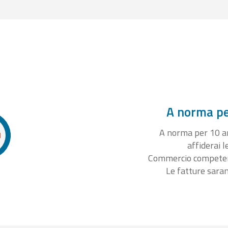
A norma per
A norma per 10 ann
affiderai l
Commercio competente
Le fatture sara