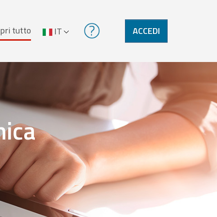
pri tutto
ACCEDI
IT
nica