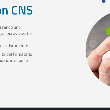
con CNS
izzando uno
ici più avanzati in
le ai documenti:
ità del firmatario
odifiche dopo la