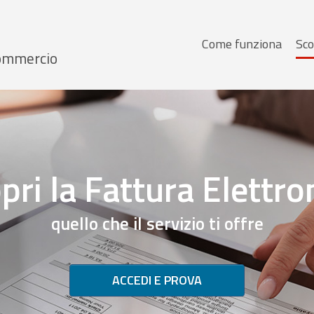
Menu
Come funziona
Sco
 Commercio
principale
pri la Fattura Elettro
quello che il servizio ti offre
ACCEDI E PROVA