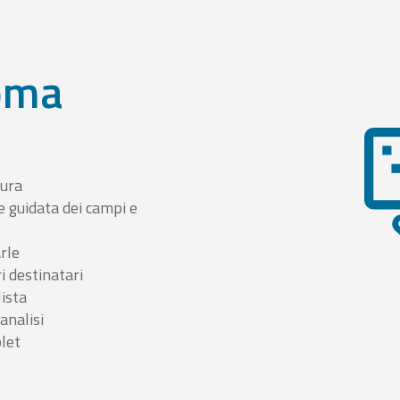
oma
tura
e guidata dei campi e
arle
i destinatari
lista
 analisi
blet