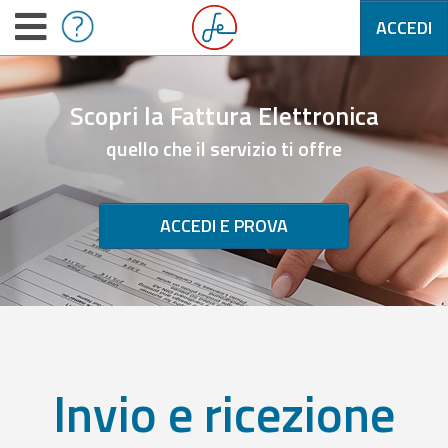
ACCEDI
Scopri la Fattura Elettronica
quello che il servizio ti offre
ACCEDI E PROVA
Invio e ricezione