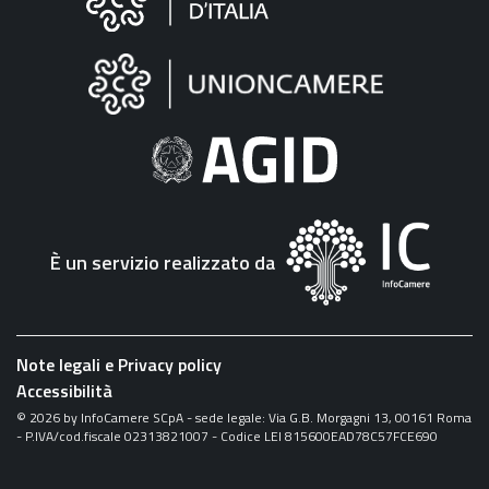
sul
sito
"Fattura
Elettronica"
È un servizio realizzato da
Note legali e Privacy policy
Accessibilità
©
2026
by InfoCamere SCpA - sede legale: Via G.B. Morgagni 13, 00161 Roma
- P.IVA/cod.fiscale 02313821007 - Codice LEI 815600EAD78C57FCE690