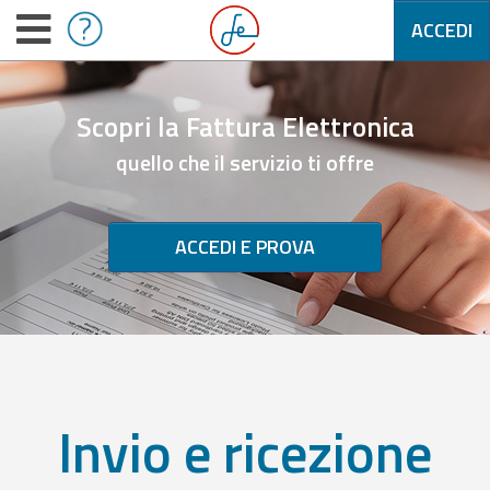
ACCEDI
Scopri la Fattura Elettronica
quello che il servizio ti offre
ACCEDI E PROVA
Invio e ricezione