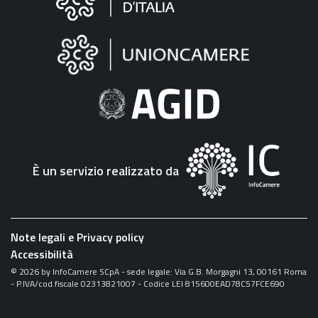
sul
sito
"Fattura
Elettronica"
È un servizio realizzato da
Note legali e Privacy policy
Accessibilità
©
2026
by InfoCamere SCpA - sede legale: Via G.B. Morgagni 13, 00161 Roma
- P.IVA/cod.fiscale 02313821007 - Codice LEI 815600EAD78C57FCE690