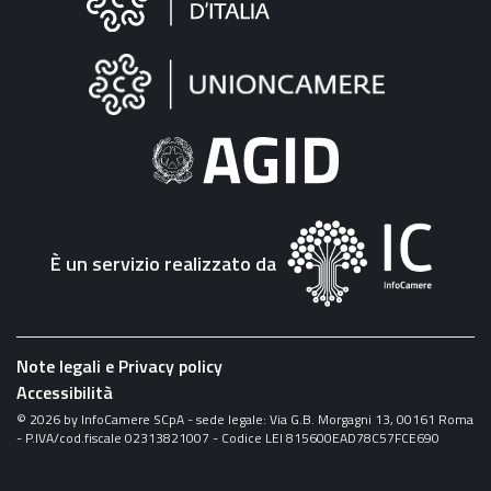
sul
sito
"Fattura
Elettronica"
È un servizio realizzato da
Note legali e Privacy policy
Accessibilità
©
2026
by InfoCamere SCpA - sede legale: Via G.B. Morgagni 13, 00161 Roma
- P.IVA/cod.fiscale 02313821007 - Codice LEI 815600EAD78C57FCE690