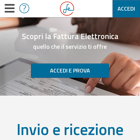
ACCEDI
Scopri la Fattura Elettronica
quello che il servizio ti offre
ACCEDI E PROVA
Invio e ricezione