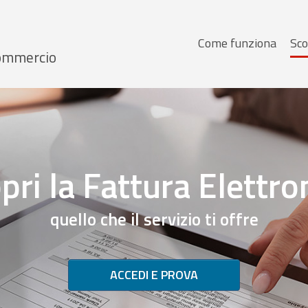
Menu
Come funziona
Sco
 Commercio
principale
pri la Fattura Elettro
quello che il servizio ti offre
ACCEDI E PROVA