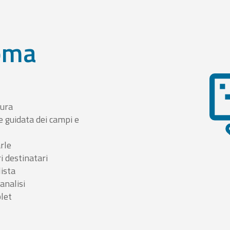
oma
tura
e guidata dei campi e
arle
i destinatari
lista
 analisi
blet