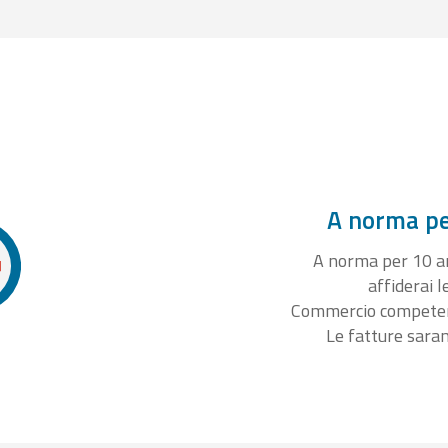
A norma per
A norma per 10 ann
affiderai l
Commercio competente
Le fatture sara