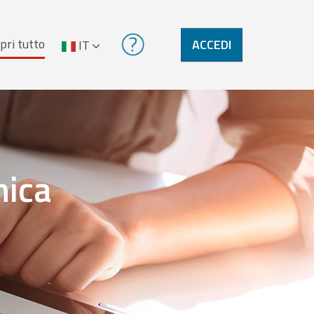
pri tutto
ACCEDI
IT
nica