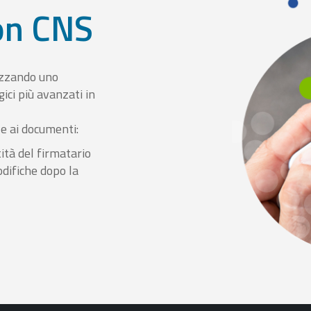
con CNS
izzando uno
ici più avanzati in
le ai documenti:
ità del firmatario
odifiche dopo la