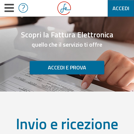
ACCEDI
Scopri la Fattura Elettronica
quello che il servizio ti offre
ACCEDI E PROVA
Invio e ricezione