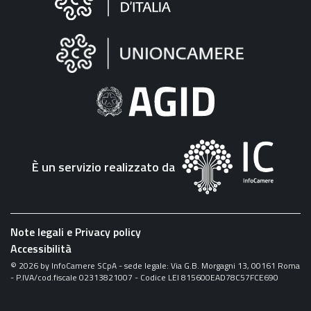
sul
sito
"Fattura
Elettronica"
È un servizio realizzato da
Note legali e Privacy policy
Accessibilità
©
2026
by InfoCamere SCpA - sede legale: Via G.B. Morgagni 13, 00161 Roma
- P.IVA/cod.fiscale 02313821007 - Codice LEI 815600EAD78C57FCE690