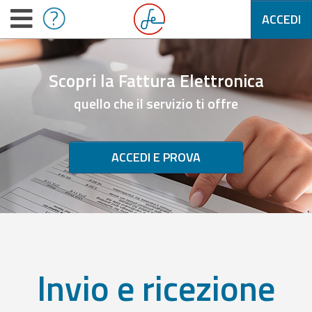
ACCEDI
Scopri la Fattura Elettronica
quello che il servizio ti offre
ACCEDI E PROVA
Invio e ricezione