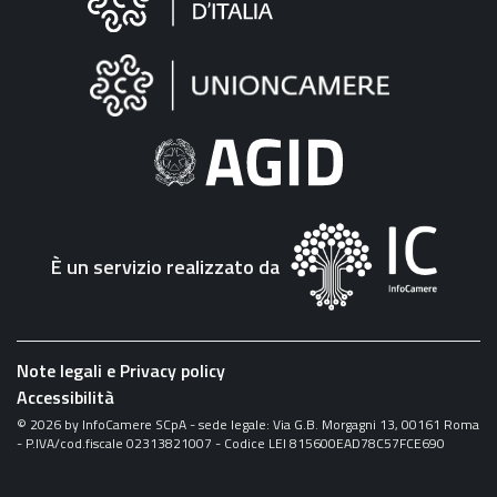
sul
sito
"Fattura
Elettronica"
È un servizio realizzato da
Note legali e Privacy policy
Accessibilità
©
2026
by InfoCamere SCpA - sede legale: Via G.B. Morgagni 13, 00161 Roma
- P.IVA/cod.fiscale 02313821007 - Codice LEI 815600EAD78C57FCE690