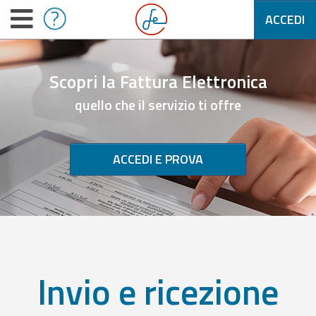
ACCEDI
Scopri la Fattura Elettronica
quello che il servizio ti offre
ACCEDI E PROVA
Invio e ricezione