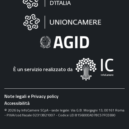
sul
sito
"Fattura
Elettronica"
È un servizio realizzato da
Note legali e Privacy policy
Accessibilità
©
2026
by InfoCamere SCpA - sede legale: Via G.B. Morgagni 13, 00161 Roma
- P.IVA/cod.fiscale 02313821007 - Codice LEI 815600EAD78C57FCE690