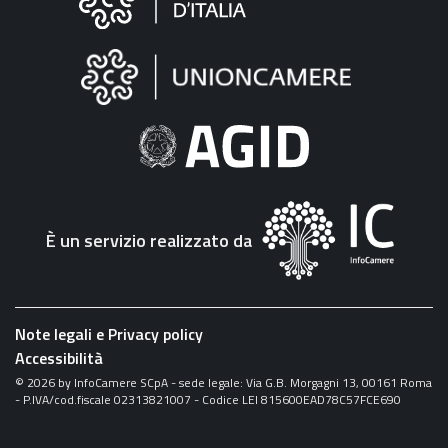
sul
sito
"Fattura
Elettronica"
È un servizio realizzato da
Note legali e Privacy policy
Accessibilità
©
2026
by InfoCamere SCpA - sede legale: Via G.B. Morgagni 13, 00161 Roma
- P.IVA/cod.fiscale 02313821007 - Codice LEI 815600EAD78C57FCE690