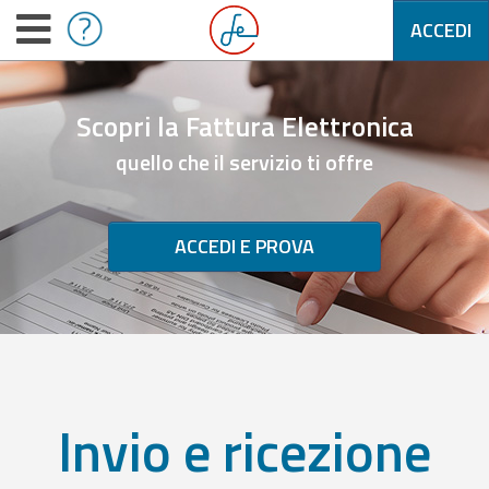
ACCEDI
Scopri la Fattura Elettronica
quello che il servizio ti offre
ACCEDI E PROVA
Invio e ricezione