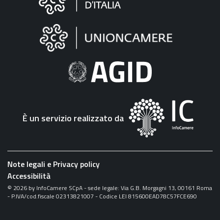
sul
sito
"Fattura
Elettronica"
È un servizio realizzato da
Note legali e Privacy policy
Accessibilità
©
2026
by InfoCamere SCpA - sede legale: Via G.B. Morgagni 13, 00161 Roma
- P.IVA/cod.fiscale 02313821007 - Codice LEI 815600EAD78C57FCE690