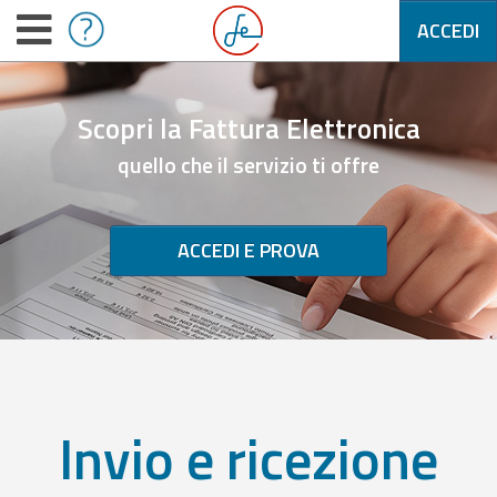
ACCEDI
Scopri la Fattura Elettronica
quello che il servizio ti offre
ACCEDI E PROVA
Invio e ricezione