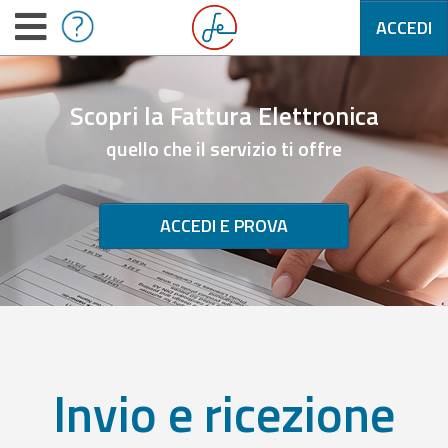
ACCEDI
Scopri la Fattura Elettronica
quello che il servizio ti offre
ACCEDI E PROVA
Invio e ricezione