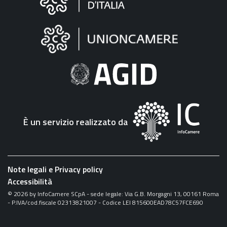
sul
sito
"Fattura
Elettronica"
È un servizio realizzato da
Note legali e Privacy policy
Accessibilità
©
2026
by InfoCamere SCpA - sede legale: Via G.B. Morgagni 13, 00161 Roma
- P.IVA/cod.fiscale 02313821007 - Codice LEI 815600EAD78C57FCE690