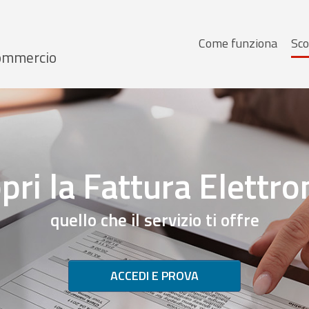
Menu
Come funziona
Sco
 Commercio
principale
pri la Fattura Elettro
quello che il servizio ti offre
ACCEDI E PROVA