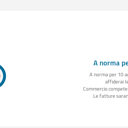
A norma per
A norma per 10 ann
affiderai l
Commercio competente
Le fatture sara