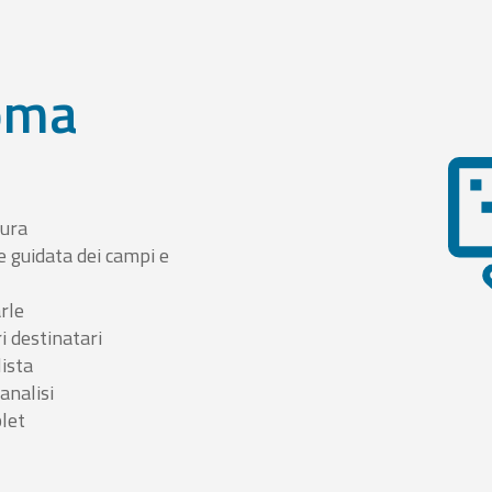
oma
tura
e guidata dei campi e
arle
i destinatari
lista
 analisi
blet