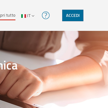
pri tutto
ACCEDI
IT
nica