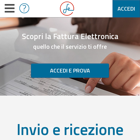
ACCEDI
Scopri la Fattura Elettronica
quello che il servizio ti offre
ACCEDI E PROVA
Invio e ricezione