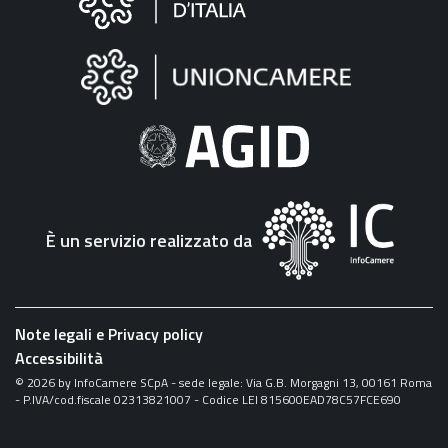
sul
sito
"Fattura
Elettronica"
È un servizio realizzato da
Note legali e Privacy policy
Accessibilità
©
2026
by InfoCamere SCpA - sede legale: Via G.B. Morgagni 13, 00161 Roma
- P.IVA/cod.fiscale 02313821007 - Codice LEI 815600EAD78C57FCE690