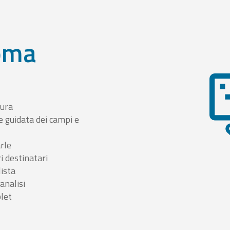
oma
tura
e guidata dei campi e
arle
i destinatari
lista
 analisi
blet