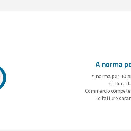
A norma per
A norma per 10 ann
affiderai l
Commercio competente
Le fatture sara