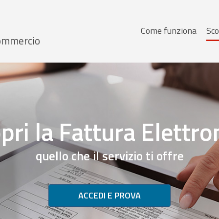
Menu
Come funziona
Sco
 Commercio
principale
pri la Fattura Elettro
quello che il servizio ti offre
ACCEDI E PROVA