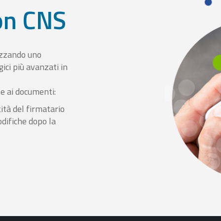
con CNS
izzando uno
ici più avanzati in
le ai documenti:
ità del firmatario
odifiche dopo la