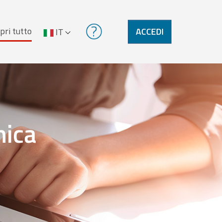
pri tutto
ACCEDI
IT
nica