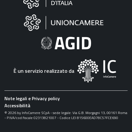
sul
sito
"Fattura
Elettronica"
È un servizio realizzato da
Note legali e Privacy policy
Accessibilità
©
2026
by InfoCamere SCpA - sede legale: Via G.B. Morgagni 13, 00161 Roma
- P.IVA/cod.fiscale 02313821007 - Codice LEI 815600EAD78C57FCE690