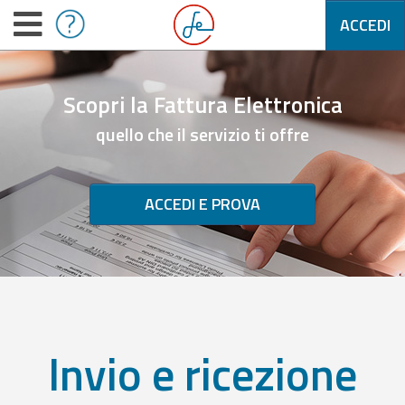
ACCEDI
Scopri la Fattura Elettronica
quello che il servizio ti offre
ACCEDI E PROVA
Invio e ricezione