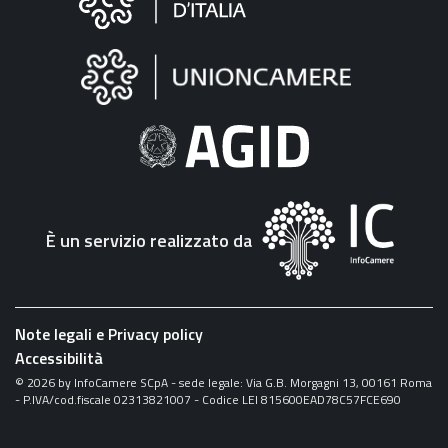
sul
sito
"Fattura
Elettronica"
È un servizio realizzato da
Note legali e Privacy policy
Accessibilità
©
2026
by InfoCamere SCpA - sede legale: Via G.B. Morgagni 13, 00161 Roma
- P.IVA/cod.fiscale 02313821007 - Codice LEI 815600EAD78C57FCE690