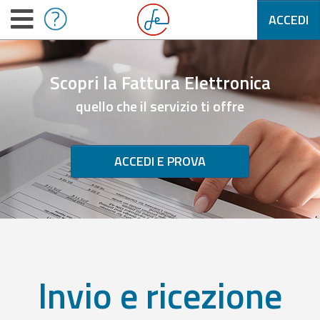
ACCEDI
Scopri la Fattura Elettronica
quello che il servizio ti offre
ACCEDI E PROVA
Invio e ricezione