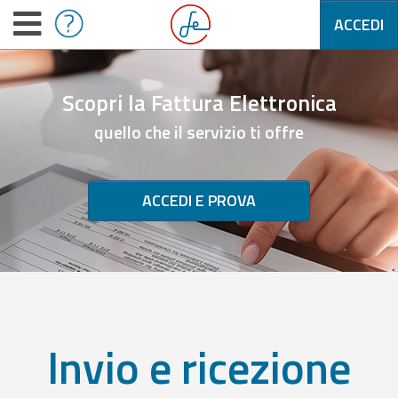
ACCEDI
Scopri la Fattura Elettronica
quello che il servizio ti offre
ACCEDI E PROVA
Invio e ricezione