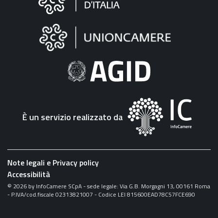
sul
sito
"Fattura
Elettronica"
È un servizio realizzato da
Note legali e Privacy policy
Accessibilità
©
2026
by InfoCamere SCpA - sede legale: Via G.B. Morgagni 13, 00161 Roma
- P.IVA/cod.fiscale 02313821007 - Codice LEI 815600EAD78C57FCE690