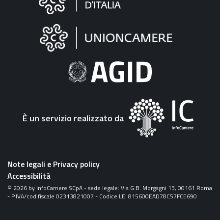
sul
sito
"Fattura
Elettronica"
È un servizio realizzato da
Note legali e Privacy policy
Accessibilità
©
2026
by InfoCamere SCpA - sede legale: Via G.B. Morgagni 13, 00161 Roma
- P.IVA/cod.fiscale 02313821007 - Codice LEI 815600EAD78C57FCE690