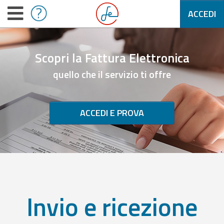
ACCEDI
Scopri la Fattura Elettronica
quello che il servizio ti offre
ACCEDI E PROVA
Invio e ricezione