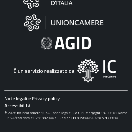
sul
sito
"Fattura
Elettronica"
È un servizio realizzato da
Note legali e Privacy policy
Accessibilità
©
2026
by InfoCamere SCpA - sede legale: Via G.B. Morgagni 13, 00161 Roma
- P.IVA/cod.fiscale 02313821007 - Codice LEI 815600EAD78C57FCE690