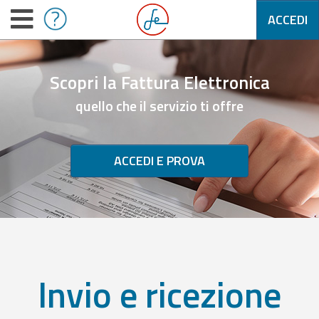
ACCEDI
Scopri la Fattura Elettronica
quello che il servizio ti offre
ACCEDI E PROVA
Invio e ricezione