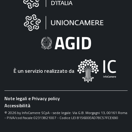
sul
sito
"Fattura
Elettronica"
È un servizio realizzato da
Note legali e Privacy policy
Accessibilità
©
2026
by InfoCamere SCpA - sede legale: Via G.B. Morgagni 13, 00161 Roma
- P.IVA/cod.fiscale 02313821007 - Codice LEI 815600EAD78C57FCE690