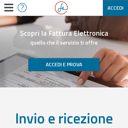
ACCEDI
Scopri la Fattura Elettronica
quello che il servizio ti offre
ACCEDI E PROVA
Invio e ricezione