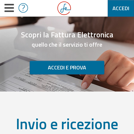
ACCEDI
Scopri la Fattura Elettronica
quello che il servizio ti offre
ACCEDI E PROVA
Invio e ricezione