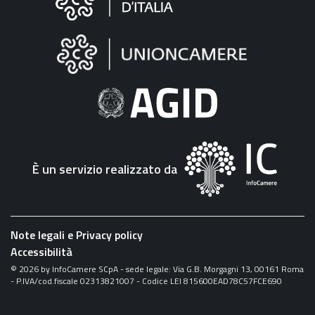
sul
sito
"Fattura
Elettronica"
È un servizio realizzato da
Note legali e Privacy policy
Accessibilità
©
2026
by InfoCamere SCpA - sede legale: Via G.B. Morgagni 13, 00161 Roma
- P.IVA/cod.fiscale 02313821007 - Codice LEI 815600EAD78C57FCE690