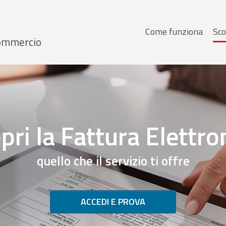
Menu
Come funziona
Sco
 Commercio
principale
pri la Fattura Elettro
quello che il servizio ti offre
ACCEDI E PROVA