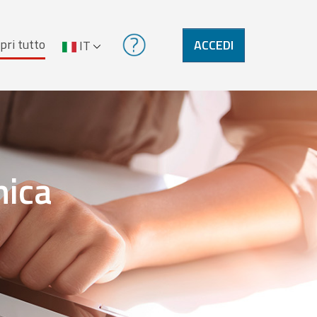
pri tutto
ACCEDI
IT
nica