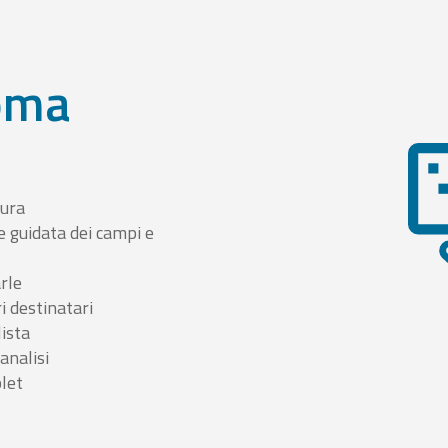
oma
tura
e guidata dei campi e
arle
i destinatari
lista
 analisi
blet