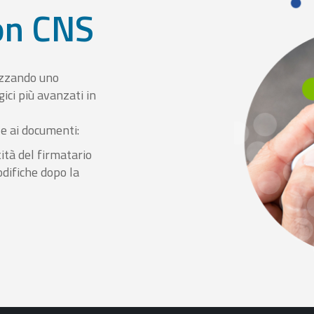
con CNS
izzando uno
ici più avanzati in
le ai documenti:
ità del firmatario
odifiche dopo la