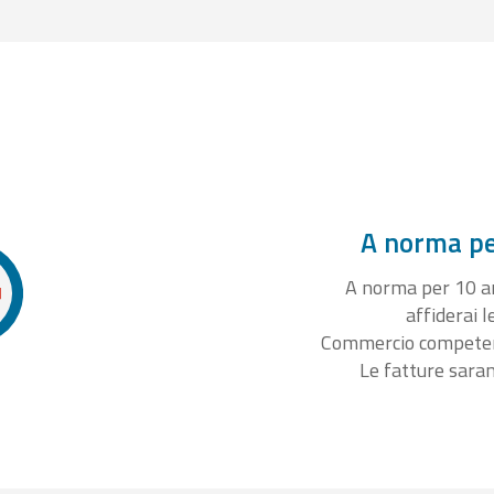
A norma per
A norma per 10 ann
affiderai l
Commercio competente
Le fatture sara