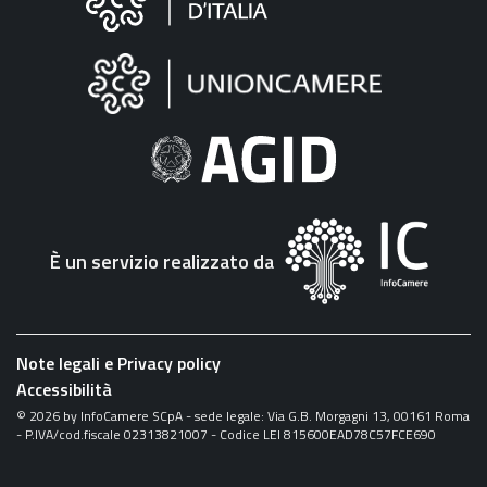
sul
sito
"Fattura
Elettronica"
È un servizio realizzato da
Note legali e Privacy policy
Accessibilità
©
2026
by InfoCamere SCpA - sede legale: Via G.B. Morgagni 13, 00161 Roma
- P.IVA/cod.fiscale 02313821007 - Codice LEI 815600EAD78C57FCE690