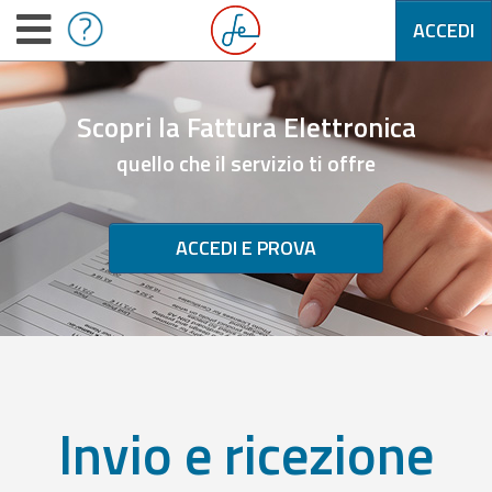
ACCEDI
Scopri la Fattura Elettronica
quello che il servizio ti offre
ACCEDI E PROVA
Invio e ricezione