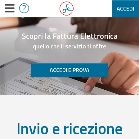
ACCEDI
Scopri la Fattura Elettronica
quello che il servizio ti offre
ACCEDI E PROVA
Invio e ricezione