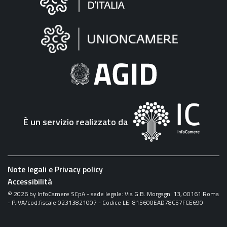
sul
sito
"Fattura
Elettronica"
È un servizio realizzato da
Note legali e Privacy policy
Accessibilità
©
2026
by InfoCamere SCpA - sede legale: Via G.B. Morgagni 13, 00161 Roma
- P.IVA/cod.fiscale 02313821007 - Codice LEI 815600EAD78C57FCE690