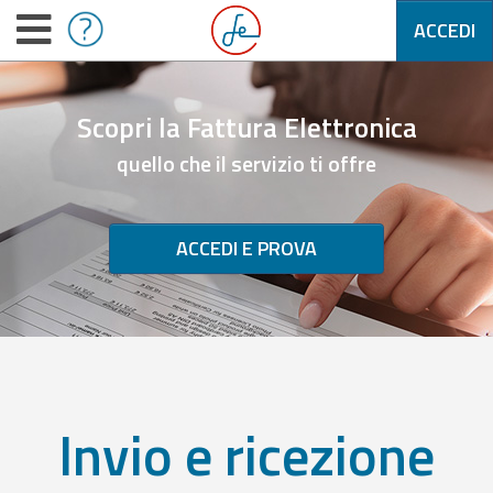
ACCEDI
Scopri la Fattura Elettronica
quello che il servizio ti offre
ACCEDI E PROVA
Invio e ricezione