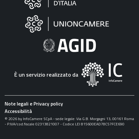
sul
sito
"Fattura
Elettronica"
È un servizio realizzato da
Note legali e Privacy policy
Accessibilità
©
2026
by InfoCamere SCpA - sede legale: Via G.B. Morgagni 13, 00161 Roma
- P.IVA/cod.fiscale 02313821007 - Codice LEI 815600EAD78C57FCE690