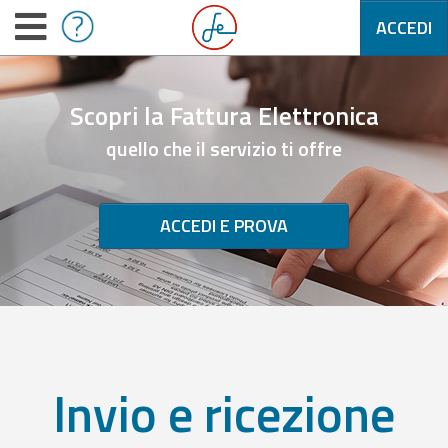
ACCEDI
Scopri la Fattura Elettronica
quello che il servizio ti offre
ACCEDI E PROVA
Invio e ricezione