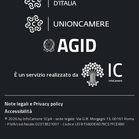
sul
sito
"Fattura
Elettronica"
È un servizio realizzato da
Note legali e Privacy policy
Accessibilità
©
2026
by InfoCamere SCpA - sede legale: Via G.B. Morgagni 13, 00161 Roma
- P.IVA/cod.fiscale 02313821007 - Codice LEI 815600EAD78C57FCE690