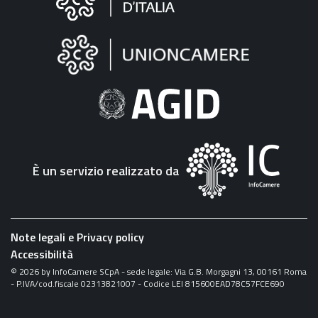
sul
sito
"Fattura
Elettronica"
È un servizio realizzato da
Note legali e Privacy policy
Accessibilità
©
2026
by InfoCamere SCpA - sede legale: Via G.B. Morgagni 13, 00161 Roma
- P.IVA/cod.fiscale 02313821007 - Codice LEI 815600EAD78C57FCE690