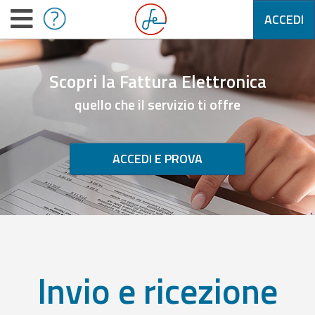
ACCEDI
Scopri la Fattura Elettronica
quello che il servizio ti offre
ACCEDI E PROVA
Invio e ricezione