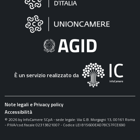
sul
sito
"Fattura
Elettronica"
È un servizio realizzato da
Note legali e Privacy policy
Accessibilità
©
2026
by InfoCamere SCpA - sede legale: Via G.B. Morgagni 13, 00161 Roma
- P.IVA/cod.fiscale 02313821007 - Codice LEI 815600EAD78C57FCE690