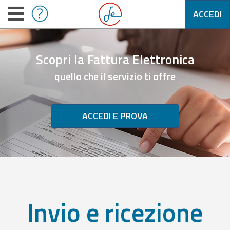
ACCEDI
Scopri la Fattura Elettronica
quello che il servizio ti offre
ACCEDI E PROVA
Invio e ricezione