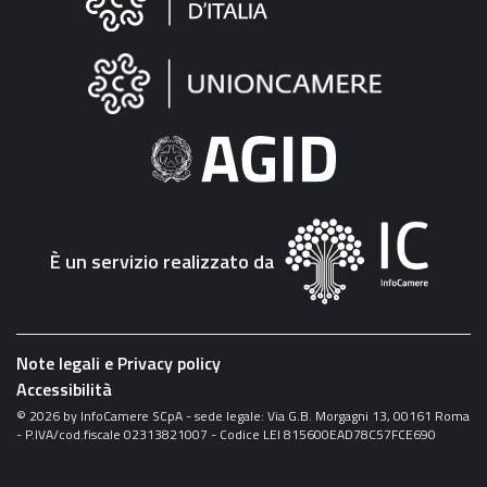
sul
sito
"Fattura
Elettronica"
È un servizio realizzato da
Note legali e Privacy policy
Accessibilità
©
2026
by InfoCamere SCpA - sede legale: Via G.B. Morgagni 13, 00161 Roma
- P.IVA/cod.fiscale 02313821007 - Codice LEI 815600EAD78C57FCE690