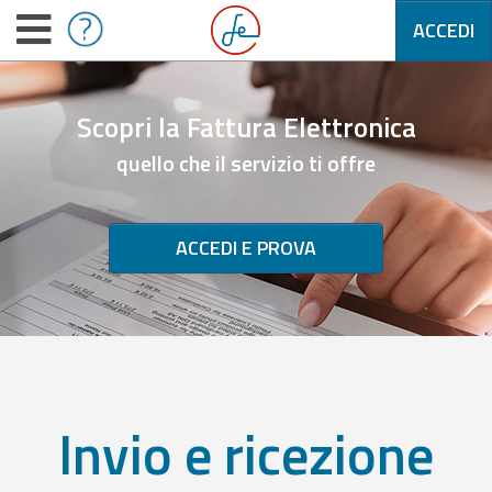
ACCEDI
Scopri la Fattura Elettronica
quello che il servizio ti offre
ACCEDI E PROVA
Invio e ricezione