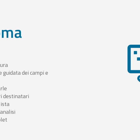
oma
tura
e guidata dei campi e
arle
i destinatari
lista
 analisi
blet