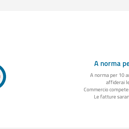
A norma per
A norma per 10 ann
affiderai l
Commercio competente
Le fatture sara