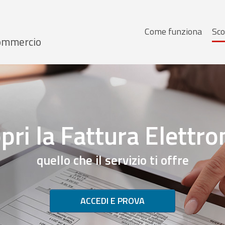
Menu
Come funziona
Sco
 Commercio
principale
pri la Fattura Elettro
quello che il servizio ti offre
ACCEDI E PROVA