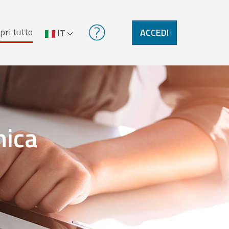
pri tutto
ACCEDI
IT
nica