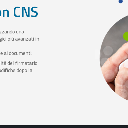
con CNS
izzando uno
ici più avanzati in
le ai documenti:
ità del firmatario
odifiche dopo la