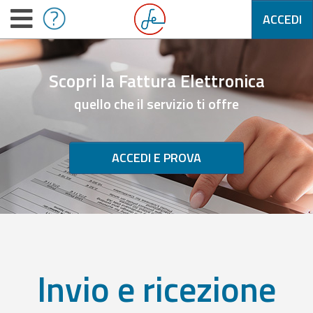
ACCEDI
Scopri la Fattura Elettronica
quello che il servizio ti offre
ACCEDI E PROVA
Invio e ricezione