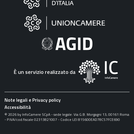
sul
sito
"Fattura
Elettronica"
È un servizio realizzato da
Note legali e Privacy policy
Accessibilità
©
2026
by InfoCamere SCpA - sede legale: Via G.B. Morgagni 13, 00161 Roma
- P.IVA/cod.fiscale 02313821007 - Codice LEI 815600EAD78C57FCE690