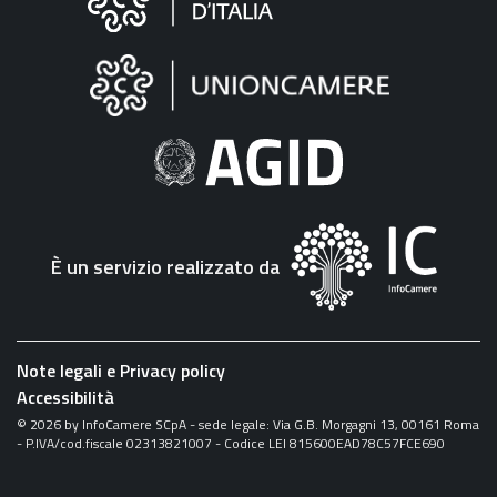
sul
sito
"Fattura
Elettronica"
È un servizio realizzato da
Note legali e Privacy policy
Accessibilità
©
2026
by InfoCamere SCpA - sede legale: Via G.B. Morgagni 13, 00161 Roma
- P.IVA/cod.fiscale 02313821007 - Codice LEI 815600EAD78C57FCE690