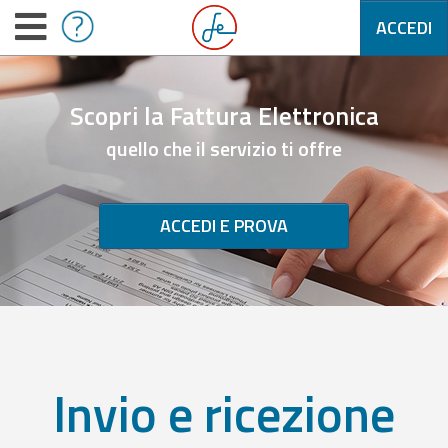
ACCEDI
Scopri la Fattura Elettronica
quello che il servizio ti offre
ACCEDI E PROVA
Invio e ricezione