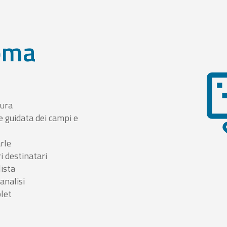
oma
tura
e guidata dei campi e
arle
i destinatari
lista
 analisi
blet