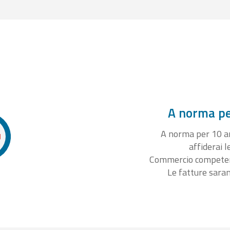
A norma per
A norma per 10 ann
affiderai l
Commercio competente
Le fatture sara