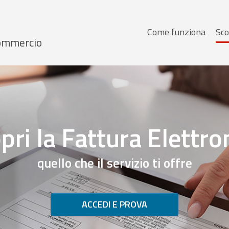
Menu
Come funziona
Sco
 Commercio
principale
pri la Fattura Elettro
quello che il servizio ti offre
ACCEDI E PROVA