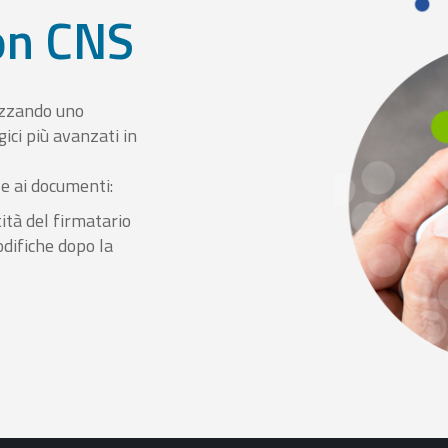
con CNS
izzando uno
ici più avanzati in
le ai documenti:
ità del firmatario
odifiche dopo la