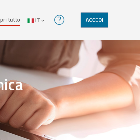
pri tutto
ACCEDI
IT
nica