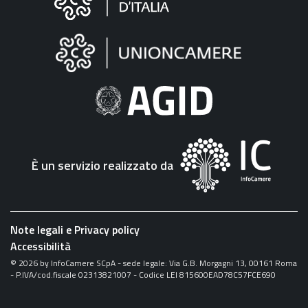
sul
sito
"Fattura
Elettronica"
È un servizio realizzato da
Note legali e Privacy policy
Accessibilità
©
2026
by InfoCamere SCpA - sede legale: Via G.B. Morgagni 13, 00161 Roma
- P.IVA/cod.fiscale 02313821007 - Codice LEI 815600EAD78C57FCE690