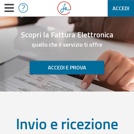
ACCEDI
Scopri la Fattura Elettronica
quello che il servizio ti offre
ACCEDI E PROVA
Invio e ricezione