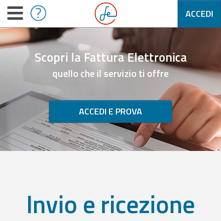
ACCEDI
Scopri la Fattura Elettronica
quello che il servizio ti offre
ACCEDI E PROVA
Invio e ricezione