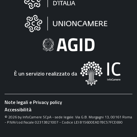
sul
sito
"Fattura
Elettronica"
È un servizio realizzato da
Note legali e Privacy policy
Accessibilità
©
2026
by InfoCamere SCpA - sede legale: Via G.B. Morgagni 13, 00161 Roma
- P.IVA/cod.fiscale 02313821007 - Codice LEI 815600EAD78C57FCE690