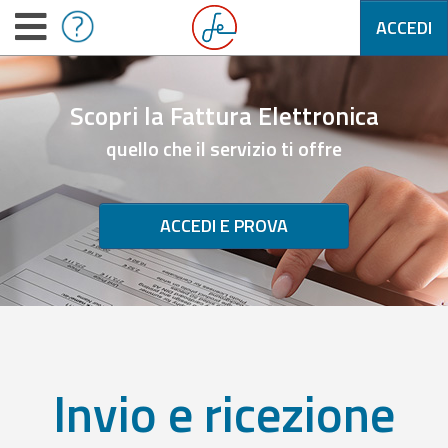
ACCEDI
Scopri la Fattura Elettronica
quello che il servizio ti offre
ACCEDI E PROVA
Invio e ricezione