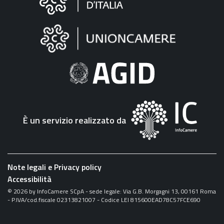
sul
sito
"Fattura
Elettronica"
È un servizio realizzato da
Note legali e Privacy policy
Accessibilità
©
2026
by InfoCamere SCpA - sede legale: Via G.B. Morgagni 13, 00161 Roma
- P.IVA/cod.fiscale 02313821007 - Codice LEI 815600EAD78C57FCE690