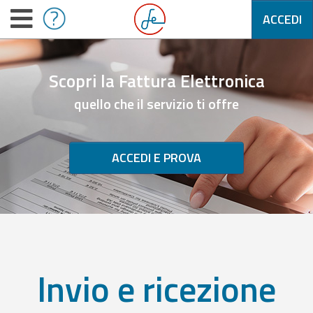
ACCEDI
Scopri la Fattura Elettronica
quello che il servizio ti offre
ACCEDI E PROVA
Invio e ricezione