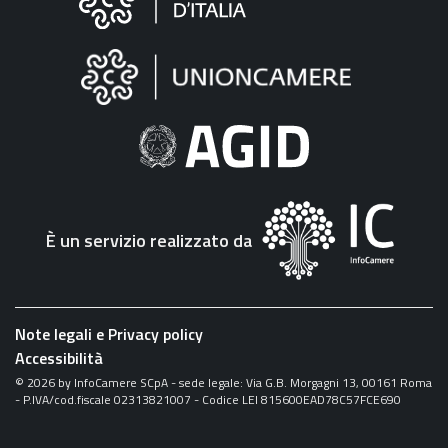
sul
sito
"Fattura
Elettronica"
È un servizio realizzato da
Note legali e Privacy policy
Accessibilità
©
2026
by InfoCamere SCpA - sede legale: Via G.B. Morgagni 13, 00161 Roma
- P.IVA/cod.fiscale 02313821007 - Codice LEI 815600EAD78C57FCE690