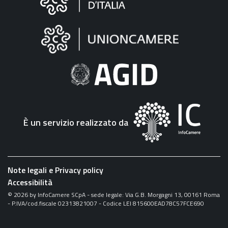
sul
sito
"Fattura
Elettronica"
È un servizio realizzato da
Note legali e Privacy policy
Accessibilità
©
2026
by InfoCamere SCpA - sede legale: Via G.B. Morgagni 13, 00161 Roma
- P.IVA/cod.fiscale 02313821007 - Codice LEI 815600EAD78C57FCE690