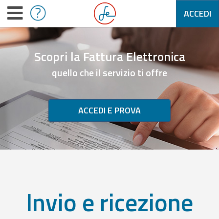
ACCEDI
Scopri la Fattura Elettronica
quello che il servizio ti offre
ACCEDI E PROVA
Invio e ricezione